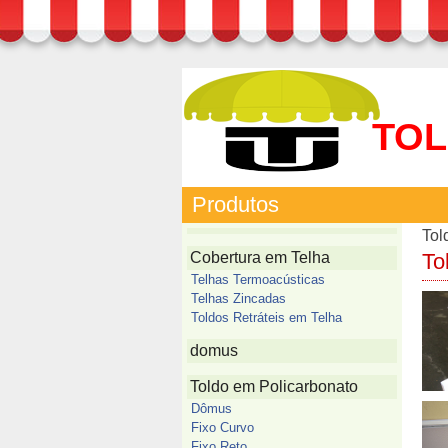
TOL
Produtos
Tol
Cobertura em Telha
To
Telhas Termoacústicas
Telhas Zincadas
Toldos Retráteis em Telha
domus
Toldo em Policarbonato
Dômus
Fixo Curvo
Fixo Reto